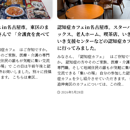
ェin名古屋市。東区のま
認知症カフェin名古屋市。スター
さんで 「介護食を食べて
ックス、老人ホーム、喫茶店、い
いき支援センターなどの認知症カ
に行ってみました。
知症カフェ はご存知ですか。
そのご家族、医療・介護の専門
みなさん、「認知症カフェ」 はご存知で
域住民の誰もが気軽に集い交流
か。 認知症の方やそのご家族、医療・介護
場」で この日は午前午後と認
専門職、そして地域住民の誰もが気軽に集
件お伺いしました。別々に投稿
交流できる「集いの場」 自分の参加した認
す。 こちらは東区...
症カフェを少し紹介させていただきます。 
追伸南区のカフェについては、この投...
日
2026年5月28日