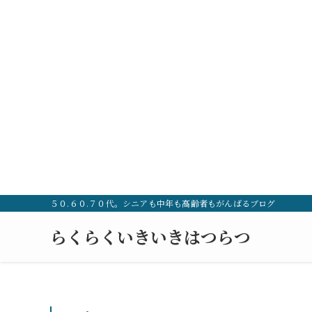
５０.６０.７０代。シニアも中年も高齢者もがんばるブログ
らくらくいきいきはつらつ