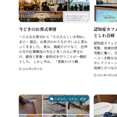
今どきのお葬式事情
認知症カフ
としわ会様
～小さなお葬式から「その人らしいお別れ」
まで～ 最近、お葬式のかたちがずいぶん変わ
認知症カフェ
ってきました。 昔は、親戚だけでなく、近所
家族、地域住
の方や仕事関係の方など多くの人に声をか
気軽に集い、
け、通夜と葬儀・告別式を行うことが一般的
ーヒーを飲み
でした。 しかし今は、 「家族だけで静...
やレクリエー
地域とのつなが
2026年6月17日
2026年6月16
いきもの、さかな、昆虫