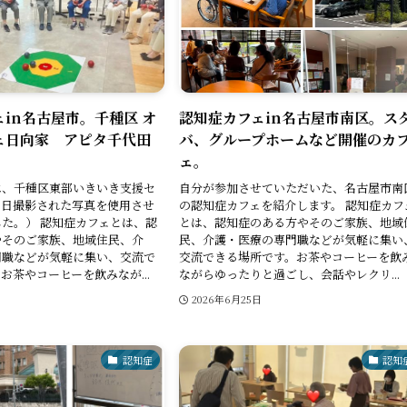
in名古屋市。千種区 オ
認知症カフェin名古屋市南区。ス
ェ日向家 アピタ千代田
バ、グループホームなど開催のカ
ェ。
は、千種区東部いきいき支援セ
自分が参加させていただいた、名古屋市南
当日撮影された写真を使用させ
の認知症カフェを紹介します。 認知症カフ
た。） 認知症カフェとは、認
とは、認知症のある方やそのご家族、地域
やそのご家族、地域住民、介
民、介護・医療の専門職などが気軽に集い
門職などが気軽に集い、交流で
交流できる場所です。お茶やコーヒーを飲
お茶やコーヒーを飲みなが...
ながらゆったりと過ごし、会話やレクリ...
日
2026年6月25日
認知症
認知