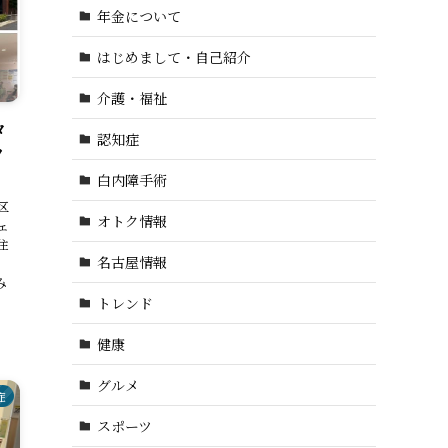
年金について
はじめまして・自己紹介
介護・福祉
タ
認知症
フ
白内障手術
区
オトク情報
ェ
住
名古屋情報
、
み
トレンド
健康
グルメ
症
スポーツ