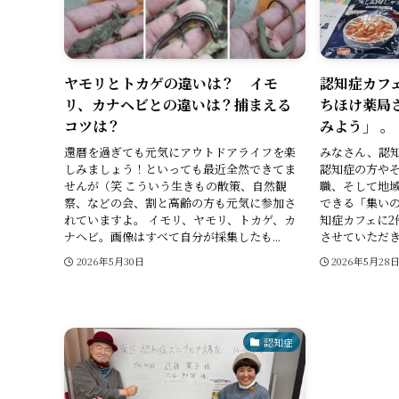
ヤモリとトカゲの違いは？ イモ
認知症カフ
リ、カナヘビとの違いは？捕まえる
ちほけ薬局
コツは？
みよう」 。
還暦を過ぎても元気にアウトドアライフを楽
みなさん、認
しみましょう！といっても最近全然できてま
認知症の方や
せんが（笑 こういう生きもの散策、自然観
職、そして地
察、などの会、割と高齢の方も元気に参加さ
できる「集いの
れていますよ。 イモリ、ヤモリ、トカゲ、カ
知症カフェに2
ナヘビ。画像はすべて自分が採集したも...
させていただきま
2026年5月30日
2026年5月28
認知症