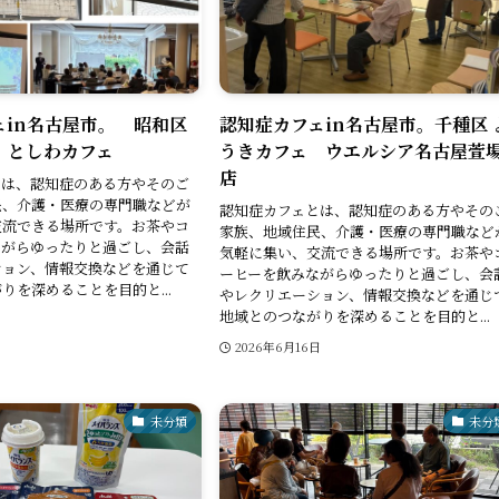
ェin名古屋市。 昭和区
認知症カフェin名古屋市。千種区 
 としわカフェ
うきカフェ ウエルシア名古屋萱
店
とは、認知症のある方やそのご
民、介護・医療の専門職などが
認知症カフェとは、認知症のある方やその
交流できる場所です。お茶やコ
家族、地域住民、介護・医療の専門職など
ながらゆったりと過ごし、会話
気軽に集い、交流できる場所です。お茶や
ション、情報交換などを通じて
ーヒーを飲みながらゆったりと過ごし、会
りを深めることを目的と...
やレクリエーション、情報交換などを通じ
地域とのつながりを深めることを目的と...
日
2026年6月16日
未分類
未分