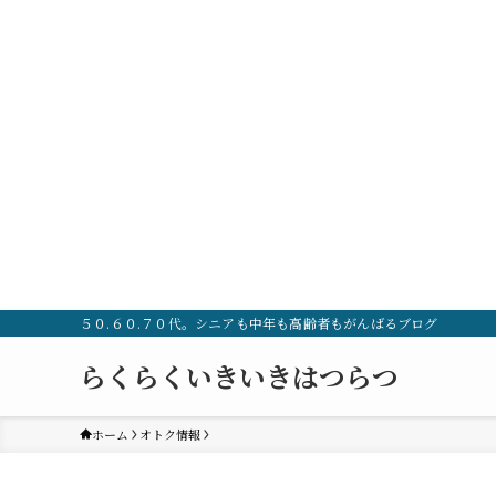
５０.６０.７０代。シニアも中年も高齢者もがんばるブログ
らくらくいきいきはつらつ
ホーム
オトク情報